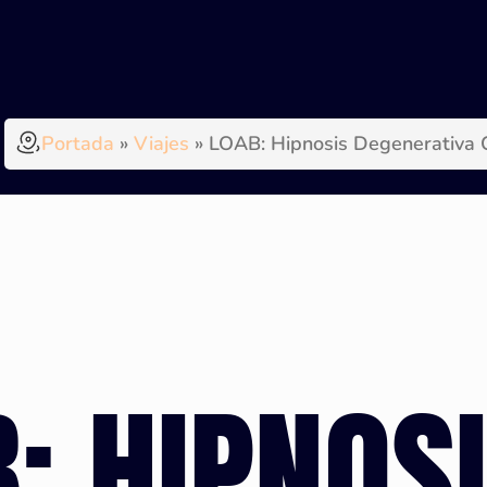
Portada
»
Viajes
»
LOAB: Hipnosis Degenerativa C
: HIPNOS