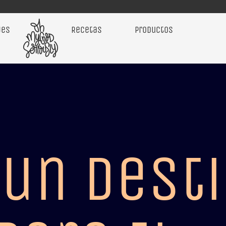
jes
Recetas
Productos
 un dest