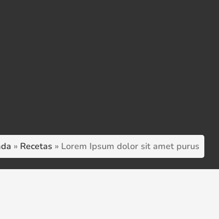
ada
»
Recetas
»
Lorem Ipsum dolor sit amet purus