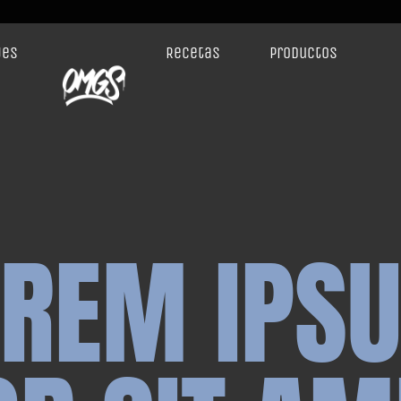
jes
Recetas
Productos
OREM IPS