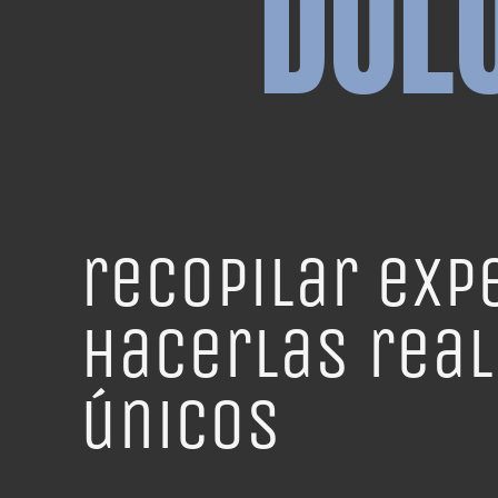
DOL
recopilar exp
hacerlas real
únicos