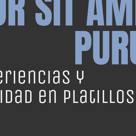
OR SIT AM
PUR
eriencias y
idad en platillos